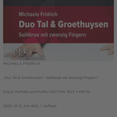
MICHAELA FRIDRICH
„Duo Tal & Groethuysen - Seiltänze mit zwanzig Fingern“
SOLO/ Porträts und Profile/ EDITION TEXT + KRITIK
2025, 141 S., s/w Abb., 1. Auflage