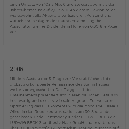
einen Umsatz von 103,5 Mio. € und steigert abermals den
Jahresüberschuss auf 2,6 Mio. €. An diesem Gewinn sollen
wie gewohnt alle Aktionäre partizipieren. Vorstand und
Aufsichtsrat schlagen der Hauptversammlung die
Ausschüttung einer Dividende in Höhe von 0,30 € je Aktie
vor.
2008
Mit dem Ausbau der 5. Etage zur Verkaufsfläche ist die
großzügig konzipierte Renaissance des Stammhauses
weiter vorangeschritten. Das Flaggschiff des
Unternehmens präsentiert sich in allen baulichen Details so
hochwertig und exklusiv wie sein Angebot. Zur weiteren
Optimierung des Filialkonzepts wird die Monolabel Filiale s.
Oliver in den Regensburg-Arcaden zum 30. September
geschlossen. Ende Dezember gründet LUDWIG BECK die
LUDWIG BECK Grundbesitz Haar GmbH und erwirbt das
über 8.000 qm große Grundstück in Haar bei München, auf