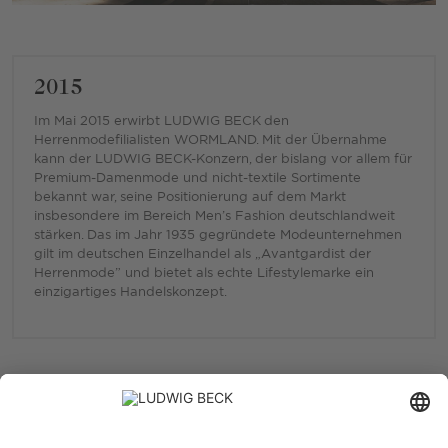
2015
Im Mai 2015 erwirbt LUDWIG BECK den
Herrenmodefilialisten WORMLAND. Mit der Übernahme
kann der LUDWIG BECK-Konzern, der bislang vor allem für
Premium-Damenmode und nicht-textile Sortimente
bekannt war, seine Positionierung auf dem Markt
insbesondere im Bereich Men’s Fashion deutschlandweit
stärken. Das im Jahr 1935 gegründete Modeunternehmen
gilt im deutschen Einzelhandel als „Avantgardist der
Herrenmode” und bietet als echte Lifestylemarke ein
einzigartiges Handelskonzept.
2016