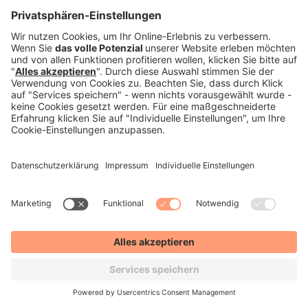
Ab dem 01. Februar 2016 führen Dieter Münch und
Christian Greiner die Unternehmensgruppe WORMLAND
als alleinige Geschäftsführer fort. Die Muttergesellschaft
Ludwig Beck und THEO WORMLAND verbindet der
Glaube an den stationären Einzelhandel, gut gemachte
Läden, spitz zugeschnittene Sortimente und den Wert
professioneller Beratung. Ein Grundstein, auf dem die neue
Geschäftsführung, für eine wettbewerbsfähige Zukunft
aufbauen möchte. So konnten bereits während der
Integrationsphase zahlreiche Synergien ausgemacht
werden. Langfristiges Ziel ist es, das Filialnetz weiter
auszubauen und die Marke THEO WORMLAND zeitgemäß
weiterzuentwickeln.