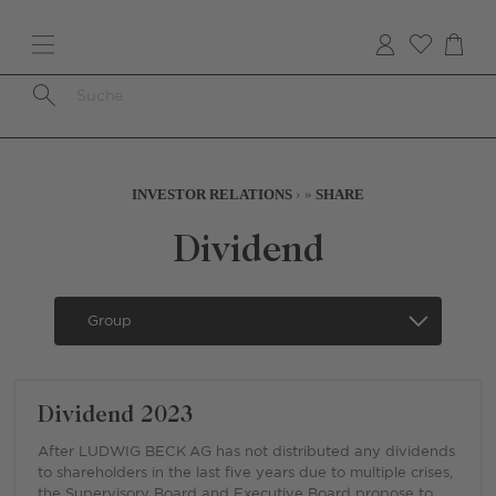
Skip
to
main
content
Breadcrumb
INVESTOR RELATIONS
SHARE
Dividend
Secondary
Navigation
-
English
Dividend 2023
-
Mobile
After LUDWIG BECK AG has not distributed any dividends
to shareholders in the last five years due to multiple crises,
the Supervisory Board and Executive Board propose to