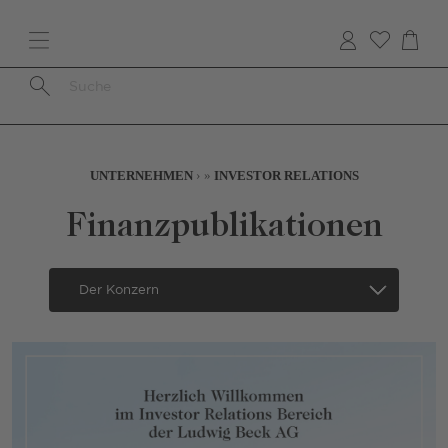
Direkt
zum
Inhalt
Pfadnavigation
UNTERNEHMEN
INVESTOR RELATIONS
Finanzpublikationen
Secondary
Navigation
-
German
-
Mobile