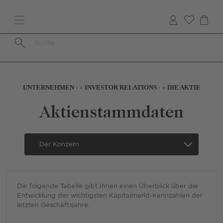
Direkt
zum
Inhalt
Pfadnavigation
UNTERNEHMEN
INVESTOR RELATIONS
DIE AKTIE
Aktienstammdaten
Secondary
Navigation
-
German
Die folgende Tabelle gibt Ihnen einen Überblick über die
-
Entwicklung der wichtigsten Kapitalmarkt-Kennzahlen der
Mobile
letzten Geschäftsjahre.