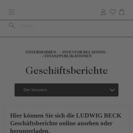
Direkt
zum
Inhalt
Pfadnavigation
UNTERNEHMEN
INVESTOR RELATIONS
FINANZPUBLIKATIONEN
Geschäftsberichte
Secondary
Navigation
-
German
Hier können Sie sich die LUDWIG BECK
-
Geschäftsberichte online ansehen oder
Mobile
herunterladen.