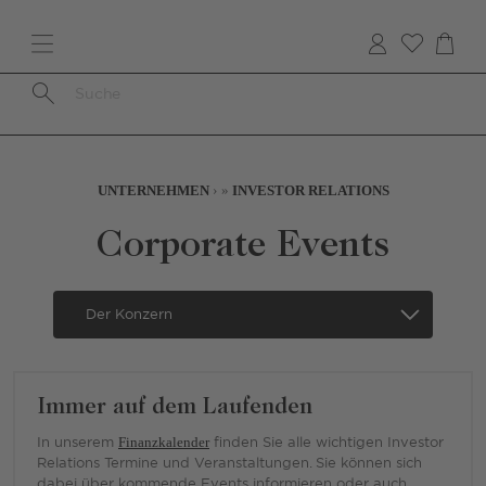
Direkt
zum
Inhalt
Pfadnavigation
UNTERNEHMEN
INVESTOR RELATIONS
Corporate Events
Secondary
Navigation
-
German
Immer auf dem Laufenden
-
Mobile
In unserem
Finanzkalender
finden Sie alle wichtigen Investor
Relations Termine und Veranstaltungen. Sie können sich
dabei über kommende Events informieren oder auch